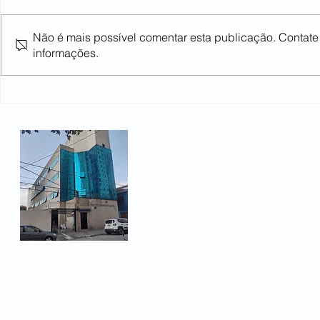
Não é mais possível comentar esta publicação. Contate o
informações.
GM anuncia férias coletivas
Após um an
para todos os
ainda pass
trabalhadores
na região
Rua Heloísa Pamplona 66
Bairro Fundação
São Caetano do Sul, SP -
Telefone: (11) 3478-1450
Email:
sindicato@metalurg
© 2026 - Metalúrgicos de