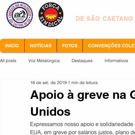
SINDICATO DOS 
DE SÃO CAETANO
INICIO
NOTÍCIAS
FOTOS
CONVENÇÕES COLE
All posts
Voz Metalúrgica
Destaques
Informativos
16 de set. de 2019
1 min de leitura
Arquivo morto
Apoio à greve na
Unidos
Expressamos nosso apoio e solidariedade 
EUA, em greve por salários justos, plano d