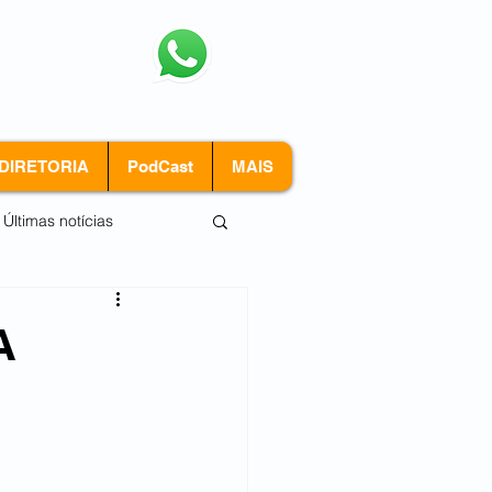
Nosso
WhatsApp
(11)3478-1450
DIRETORIA
PodCast
MAIS
Últimas notícias
A