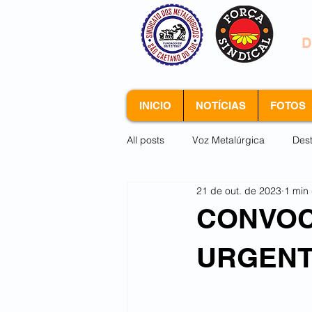
S
D
INICIO
NOTÍCIAS
FOTOS
All posts
Voz Metalúrgica
Des
21 de out. de 2023
1 min 
Arquivo morto
CONVOC
URGENT