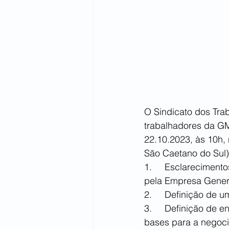
O Sindicato dos Tra
trabalhadores da GM 
22.10.2023, às 10h,
São Caetano do Sul)
1.	Esclarecimentos à categoria sobre a realidade de dispensas em massa promovidas 
pela Empresa Genera
2.	Definição de
3.	Definição de encaminhamentos para a defesa dos trabalhadores, compreendendo: a) 
bases para a negoci