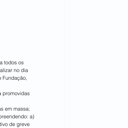
a todos os 
lizar no dia 
o Fundação,  
sas em massa;
tivo de greve 