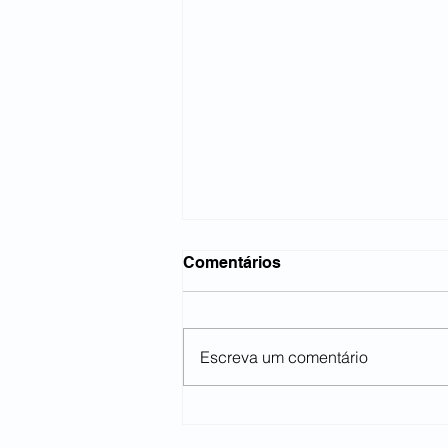
Comentários
Escreva um comentário
Lideranças se reúnem no
Sindicato dos Metalúrgicos.