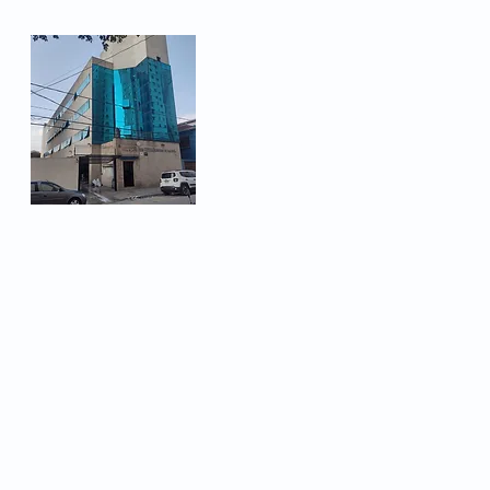
Sindicato dos Metalúrgicos.
campanha s
em São Ca
pedidos de 
Rua Heloísa Pamplona 66
ampliação 
Bairro Fundação
São Caetano do Sul, SP -
Telefone: (11) 3478-1450
Email:
sindicato@metalurg
© 2026 - Metalúrgicos de