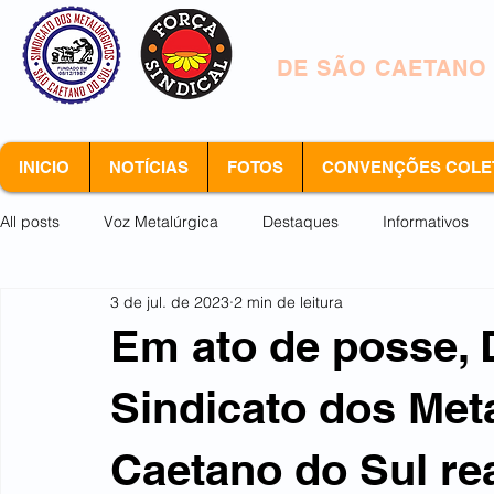
SINDICATO DOS 
DE SÃO CAETANO
INICIO
NOTÍCIAS
FOTOS
CONVENÇÕES COLE
All posts
Voz Metalúrgica
Destaques
Informativos
3 de jul. de 2023
2 min de leitura
Arquivo morto
Em ato de posse, D
Sindicato dos Met
Caetano do Sul rea