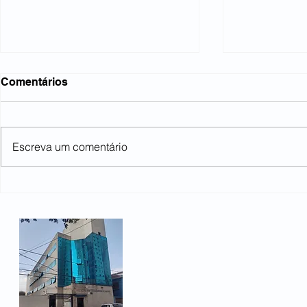
Comentários
Escreva um comentário
Lideranças se reúnem no
Metalúrgico
Sindicato dos Metalúrgicos.
campanha s
em São Ca
pedidos de 
Rua Heloísa Pamplona 66
ampliação 
Bairro Fundação
São Caetano do Sul, SP -
Telefone: (11) 3478-1450
Email:
sindicato@metalurg