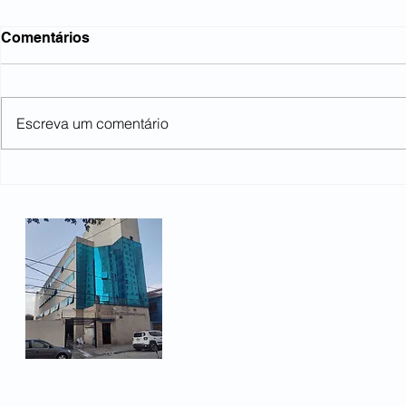
A Previdên
Comentários
queremos
Não deixa de
que, em umm
Escreva um comentário
dificuldades
políticas com
enfrenta,o go
Sindicato: instrumento
primordial na defesa dos
direitos!
Rua Heloísa Pamplona 66
Bairro Fundação
São Caetano do Sul, SP -
Telefone: (11) 3478-1450
Email:
sindicato@metalurg
© 2026 - Metalúrgicos de