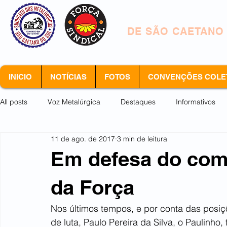
SINDICATO DOS 
DE SÃO CAETANO
INICIO
NOTÍCIAS
FOTOS
CONVENÇÕES COLE
All posts
Voz Metalúrgica
Destaques
Informativos
11 de ago. de 2017
3 min de leitura
Arquivo morto
Em defesa do com
da Força
Nos últimos tempos, e por conta das posi
de luta, Paulo Pereira da Silva, o Paulinh