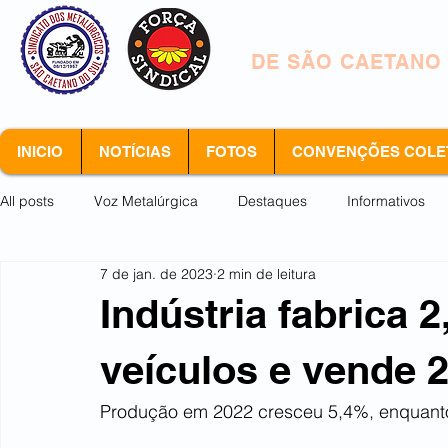
SINDICATO DOS 
DE SÃO CAETANO
INICIO
NOTÍCIAS
FOTOS
CONVENÇÕES COLE
All posts
Voz Metalúrgica
Destaques
Informativos
7 de jan. de 2023
2 min de leitura
Arquivo morto
Indústria fabrica 
veículos e vende 
Produção em 2022 cresceu 5,4%, enquant