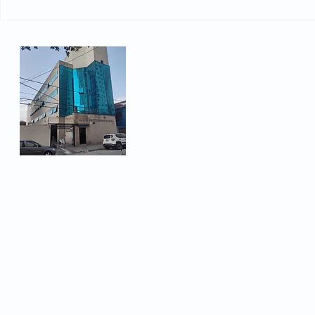
Lideranças se reúnem no
Metalúrgico
Sindicato dos Metalúrgicos.
campanha s
em São Ca
pedidos de 
Rua Heloísa Pamplona 66
ampliação 
Bairro Fundação
São Caetano do Sul, SP -
Telefone: (11) 3478-1450
Email:
sindicato@metalurg
© 2026 - Metalúrgicos de