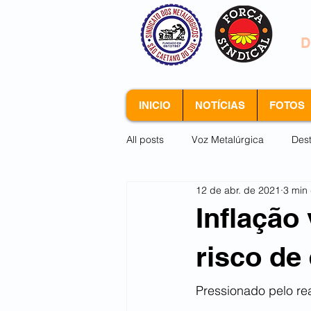
S
D
INICIO
NOTÍCIAS
FOTOS
All posts
Voz Metalúrgica
Des
12 de abr. de 2021
3 min 
Arquivo morto
Inflação
risco de
Pressionado pelo re