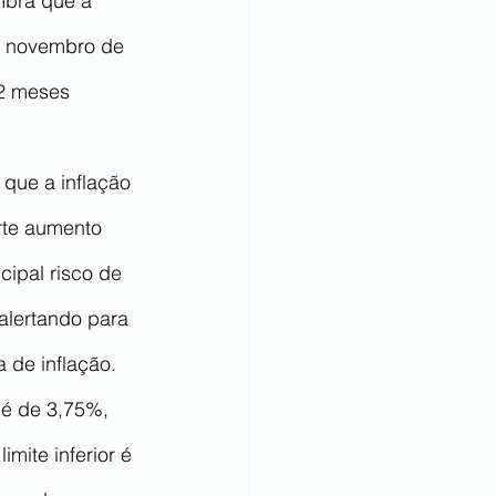
mbra que a 
m novembro de 
2 meses 
que a inflação 
orte aumento 
cipal risco de 
 alertando para 
a de inflação.
 é de 3,75%, 
mite inferior é 