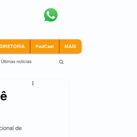
Nosso
WhatsApp
(11)3478-1450
DIRETORIA
PodCast
MAIS
Últimas notícias
vê
cional de 