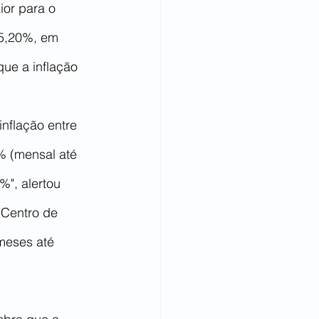
or para o 
5,20%, em 
ue a inflação 
nflação entre 
% (mensal até 
%", alertou 
Centro de 
meses até 