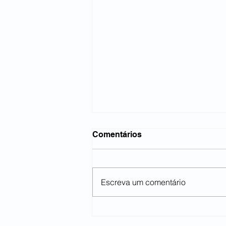
Comentários
Escreva um comentário
Lideranças se reúnem no
Sindicato dos Metalúrgicos.