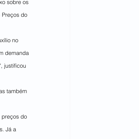
xo sobre os 
e Preços do 
ílio no 
com demanda 
justificou 
ras também 
 preços do 
s. Já a 