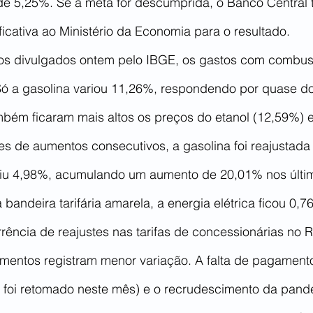
 de 5,25%. Se a meta for descumprida, o Banco Central 
ficativa ao Ministério da Economia para o resultado.
os divulgados ontem pelo IBGE, os gastos com combust
 a gasolina variou 11,26%, respondendo por quase doi
mbém ficaram mais altos os preços do etanol (12,59%) e
s de aumentos consecutivos, a gasolina foi reajustada
biu 4,98%, acumulando um aumento de 20,01% nos últi
bandeira tarifária amarela, a energia elétrica ficou 0,
ência de reajustes nas tarifas de concessionárias no R
limentos registram menor variação. A falta de pagamento
 foi retomado neste mês) e o recrudescimento da pan