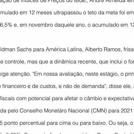
ação de Índices de Preços do IBGE, André Almeida le
umulado em 12 meses ultrapassou o teto da meta foi e
de 6,5% e, em novembro daquele ano, o acumulado em 1
dman Sachs para América Latina, Alberto Ramos, frisa 
de controle, mas que a dinâmica recente, que inclui o f
ige atenção. "Em nossa avaliação, neste estágio, o prin
 é financeiro e de custos, e não de demanda", disse ele,
 fiscais com potencial para afetar o câmbio e expectativ
nida pelo Conselho Monetáro Nacional (CMN) para 2021
5 ponto percentual para cima ou para baixo. Ou seja, o li