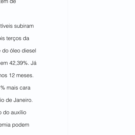
tem de 
íveis subiram 
s terços da 
 do óleo diesel 
 em 42,39%. Já 
mos 12 meses. 
76% mais cara 
io de Janeiro.
 do auxílio 
demia podem 