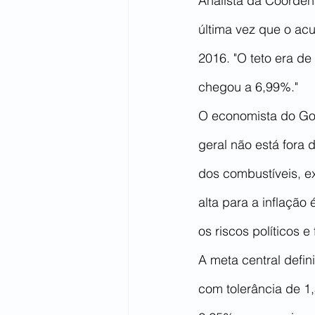
Analista da Coorden
última vez que o ac
2016. "O teto era 
chegou a 6,99%."
O economista do Gol
geral não está fora 
dos combustíveis, ex
alta para a inflação
os riscos políticos e
A meta central defi
com tolerância de 1,