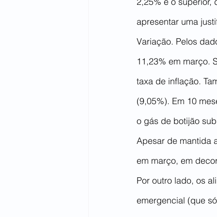
2,25% e o superior,
apresentar uma justi
Variação. Pelos dad
11,23% em março. Só
taxa de inflação. Ta
(9,05%). Em 10 mese
o gás de botijão su
Apesar de mantida a 
em março, em decorr
Por outro lado, os a
emergencial (que só