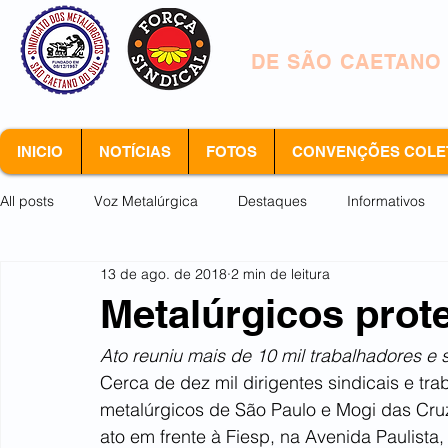
SINDICATO DOS 
DE SÃO CAETANO
INICIO
NOTÍCIAS
FOTOS
CONVENÇÕES COLE
All posts
Voz Metalúrgica
Destaques
Informativos
13 de ago. de 2018
2 min de leitura
Arquivo morto
Metalúrgicos prot
Ato reuniu mais de 10 mil trabalhadores e s
Cerca de dez mil dirigentes sindicais e tra
metalúrgicos de São Paulo e Mogi das Cruz
ato em frente à Fiesp, na Avenida Paulist