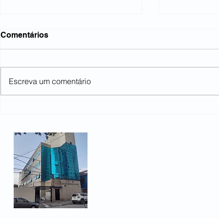
Comentários
Escreva um comentário
GM anuncia férias coletivas
Após um an
para todos os
ainda pass
trabalhadores
na região
Rua Heloísa Pamplona 66
Bairro Fundação
São Caetano do Sul, SP -
Telefone: (11) 3478-1450
Email:
sindicato@metalurg