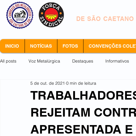
SINDICATO DOS 
DE SÃO CAETANO
INICIO
NOTÍCIAS
FOTOS
CONVENÇÕES COLE
All posts
Voz Metalúrgica
Destaques
Informativos
5 de out. de 2021
0 min de leitura
Arquivo morto
TRABALHADORES
REJEITAM CONT
APRESENTADA E