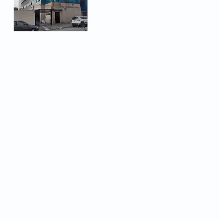
Telefone: (11) 3478-1450
Email:
sindicato@metalurg
© 2026 - Metalúrgicos de