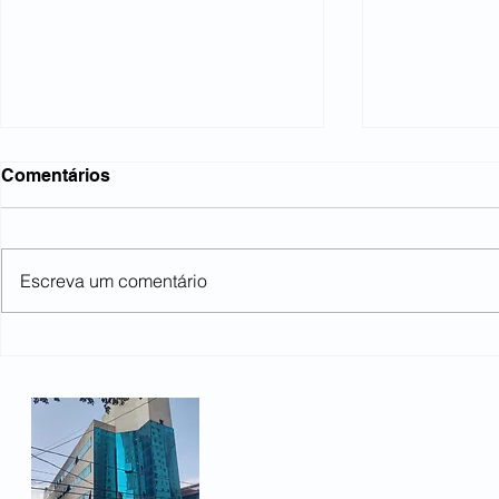
Comentários
Escreva um comentário
Lideranças se reúnem no
Metalúrgico
Sindicato dos Metalúrgicos.
campanha s
em São Ca
pedidos de 
Rua Heloísa Pamplona 66
ampliação 
Bairro Fundação
São Caetano do Sul, SP -